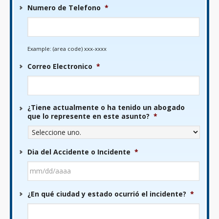
Numero de Telefono
*
Example: (area code) xxx-xxxx
Correo Electronico
*
¿Tiene actualmente o ha tenido un abogado
que lo represente en este asunto?
*
Dia del Accidente o Incidente
*
MM
¿En qué ciudad y estado ocurrió el incidente?
*
barra
DD
barra