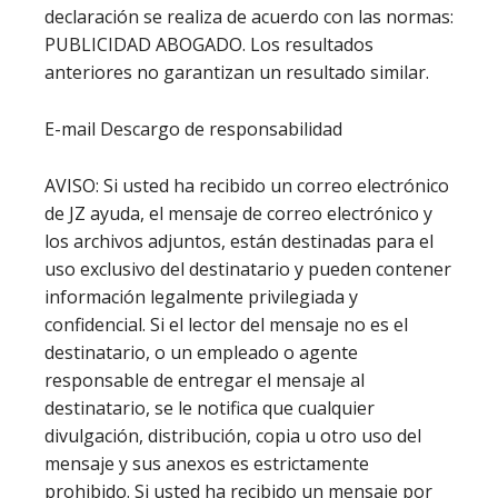
declaración se realiza de acuerdo con las normas:
PUBLICIDAD ABOGADO. Los resultados
anteriores no garantizan un resultado similar.
E-mail Descargo de responsabilidad
AVISO: Si usted ha recibido un correo electrónico
de JZ ayuda, el mensaje de correo electrónico y
los archivos adjuntos, están destinadas para el
uso exclusivo del destinatario y pueden contener
información legalmente privilegiada y
confidencial. Si el lector del mensaje no es el
destinatario, o un empleado o agente
responsable de entregar el mensaje al
destinatario, se le notifica que cualquier
divulgación, distribución, copia u otro uso del
mensaje y sus anexos es estrictamente
prohibido. Si usted ha recibido un mensaje por