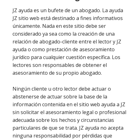
JZ ayuda es un bufete de un abogado. La ayuda
JZ sitio web está destinado a fines informativos
únicamente. Nada en este sitio debe ser
considerado ya sea como la creación de una
relación de abogado-cliente entre el lector y JZ
ayuda o como prestación de asesoramiento
jurídico para cualquier cuestión específica. Los
lectores son responsables de obtener el
asesoramiento de su propio abogado.
Ningún cliente u otro lector debe actuar o
abstenerse de actuar sobre la base de la
información contenida en el sitio web ayuda a JZ
sin solicitar el asesoramiento legal o profesional
adecuada sobre los hechos y circunstancias
particulares de que se trata. JZ ayuda no acepta
ninguna responsabilidad por pérdidas que