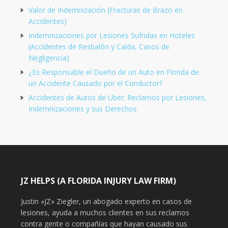
Valor de Indemnización (Fracturas de Brazo en
Accidentes)
Indemnizaciones por Lesiones Sufridas en Hoteles
(Accidentes de Resbalón y Caída, Casos de
Negligencia)
¿Es Responsable el Dueño de un Auto en Florida de
un Accidente Causado por el Conductor?
Accidentes de Autos de Uber: Reclamos por Lesiones,
Indemnizaciones y sus Derechos
JZ HELPS (A FLORIDA INJURY LAW FIRM)
Justin «JZ» Ziegler, un abogado experto en casos de
lesiones, ayuda a muchos clientes en sus reclamos
contra gente o compañías que hayan causado sus