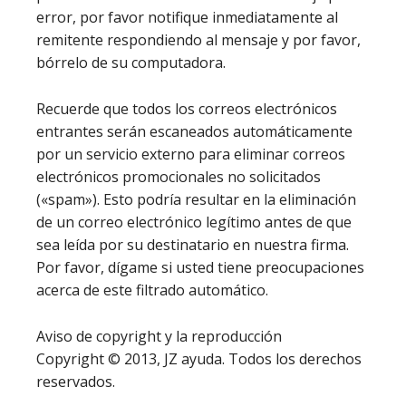
error, por favor notifique inmediatamente al
remitente respondiendo al mensaje y por favor,
bórrelo de su computadora.
Recuerde que todos los correos electrónicos
entrantes serán escaneados automáticamente
por un servicio externo para eliminar correos
electrónicos promocionales no solicitados
(«spam»). Esto podría resultar en la eliminación
de un correo electrónico legítimo antes de que
sea leída por su destinatario en nuestra firma.
Por favor, dígame si usted tiene preocupaciones
acerca de este filtrado automático.
Aviso de copyright y la reproducción
Copyright © 2013, JZ ayuda. Todos los derechos
reservados.