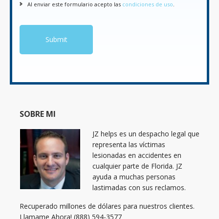
Al enviar este formulario acepto las
condiciones de uso
.
SOBRE MI
JZ helps es un despacho legal que
representa las víctimas
lesionadas en accidentes en
cualquier parte de Florida. JZ
ayuda a muchas personas
lastimadas con sus reclamos.
Recuperado millones de dólares para nuestros clientes.
Llamame Ahora! (888) 594-3577