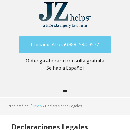
Llamame Ahora! (888) 594-3577
Obtenga ahora su consulta gratuita
Se habla Español
Usted está aquí:
Inicio
/
Declaraciones Legales
Declaraciones Legales