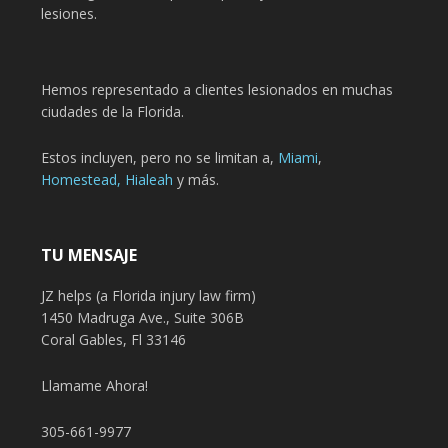
lesiones.
Hemos representado a clientes lesionados en muchas
ciudades de la Florida.
Estos incluyen, pero no se limitan a,
Miami
,
Homestead,
Hialeah
y más.
TU MENSAJE
JZ helps (a Florida injury law firm)
1450 Madruga Ave., Suite 306B
Coral Gables, Fl 33146
Llamame Ahora!
305-661-9977