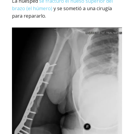
La huésped
se fracturó el hueso superior del
brazo (el húmero)
y se sometió a una cirugía
para repararlo.