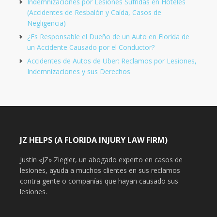
Indemnizaciones por Lesiones Sufridas en Hoteles
(Accidentes de Resbalón y Caída, Casos de
Negligencia)
¿Es Responsable el Dueño de un Auto en Florida de
un Accidente Causado por el Conductor?
Accidentes de Autos de Uber: Reclamos por Lesiones,
Indemnizaciones y sus Derechos
JZ HELPS (A FLORIDA INJURY LAW FIRM)
Justin «JZ» Ziegler, un abogado experto en casos de
lesiones, ayuda a muchos clientes en sus reclamos
contra gente o compañías que hayan causado sus
lesiones.