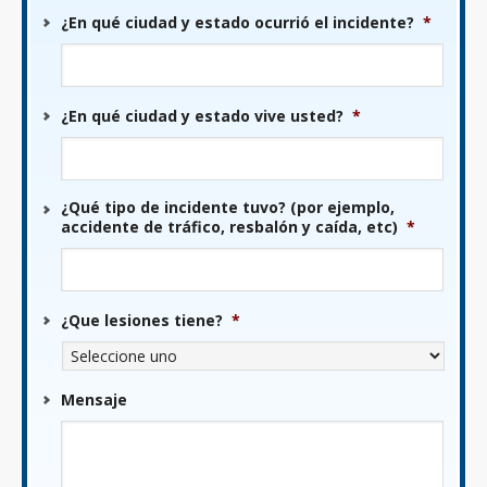
MM
¿En qué ciudad y estado ocurrió el incidente?
*
barra
DD
barra
AAAA
¿En qué ciudad y estado vive usted?
*
¿Qué tipo de incidente tuvo? (por ejemplo,
accidente de tráfico, resbalón y caída, etc)
*
¿Que lesiones tiene?
*
Mensaje