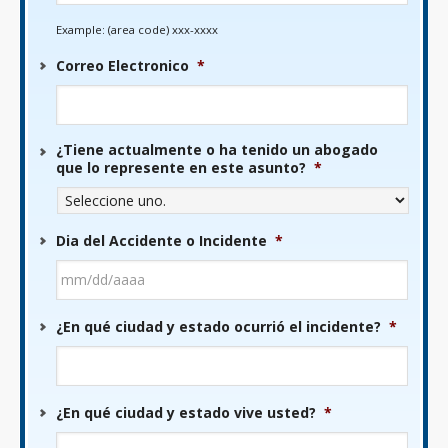
Example: (area code) xxx-xxxx
Correo Electronico
*
¿Tiene actualmente o ha tenido un abogado
que lo represente en este asunto?
*
Dia del Accidente o Incidente
*
MM
¿En qué ciudad y estado ocurrió el incidente?
*
barra
DD
barra
AAAA
¿En qué ciudad y estado vive usted?
*