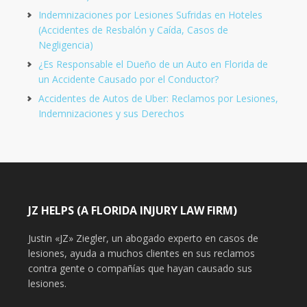
Indemnizaciones por Lesiones Sufridas en Hoteles
(Accidentes de Resbalón y Caída, Casos de
Negligencia)
¿Es Responsable el Dueño de un Auto en Florida de
un Accidente Causado por el Conductor?
Accidentes de Autos de Uber: Reclamos por Lesiones,
Indemnizaciones y sus Derechos
JZ HELPS (A FLORIDA INJURY LAW FIRM)
Justin «JZ» Ziegler, un abogado experto en casos de
lesiones, ayuda a muchos clientes en sus reclamos
contra gente o compañías que hayan causado sus
lesiones.