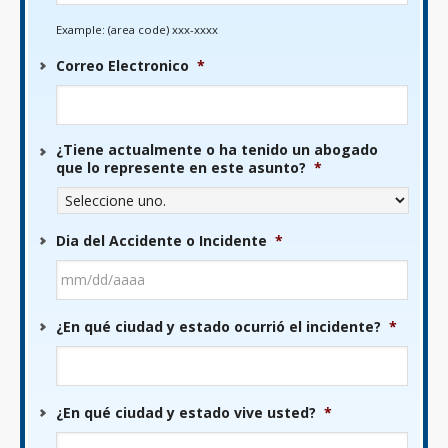
Example: (area code) xxx-xxxx
Correo Electronico
*
¿Tiene actualmente o ha tenido un abogado
que lo represente en este asunto?
*
Dia del Accidente o Incidente
*
MM
¿En qué ciudad y estado ocurrió el incidente?
*
barra
DD
barra
AAAA
¿En qué ciudad y estado vive usted?
*