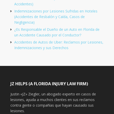
Accidentes)
Indemnizaciones por Lesiones Sufridas en Hoteles
(Accidentes de Resbalón y Caída, Casos de
Negligencia)
¿Es Responsable el Dueño de un Auto en Florida de
un Accidente Causado por el Conductor?
Accidentes de Autos de Uber: Reclamos por Lesiones,
Indemnizaciones y sus Derechos
JZ HELPS (A FLORIDA INJURY LAW FIRM)
Justin «JZ» Ziegler, un abogado experto en casos de
lesiones, ayuda a muchos clientes en sus reclamos
contra gente o compañías que hayan causado sus
lesiones.