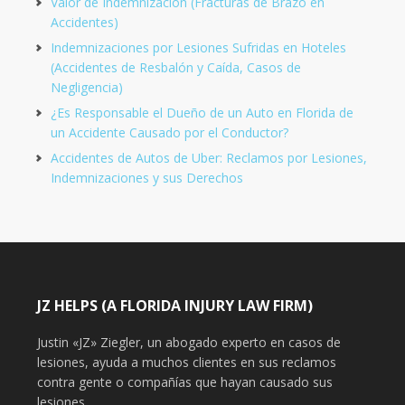
Valor de Indemnización (Fracturas de Brazo en
Accidentes)
Indemnizaciones por Lesiones Sufridas en Hoteles
(Accidentes de Resbalón y Caída, Casos de
Negligencia)
¿Es Responsable el Dueño de un Auto en Florida de
un Accidente Causado por el Conductor?
Accidentes de Autos de Uber: Reclamos por Lesiones,
Indemnizaciones y sus Derechos
JZ HELPS (A FLORIDA INJURY LAW FIRM)
Justin «JZ» Ziegler, un abogado experto en casos de
lesiones, ayuda a muchos clientes en sus reclamos
contra gente o compañías que hayan causado sus
lesiones.