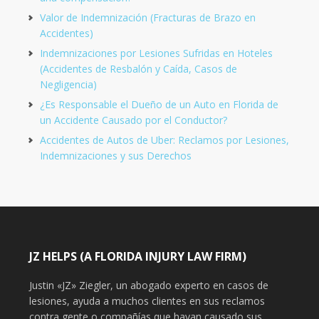
Valor de Indemnización (Fracturas de Brazo en
Accidentes)
Indemnizaciones por Lesiones Sufridas en Hoteles
(Accidentes de Resbalón y Caída, Casos de
Negligencia)
¿Es Responsable el Dueño de un Auto en Florida de
un Accidente Causado por el Conductor?
Accidentes de Autos de Uber: Reclamos por Lesiones,
Indemnizaciones y sus Derechos
JZ HELPS (A FLORIDA INJURY LAW FIRM)
Justin «JZ» Ziegler, un abogado experto en casos de
lesiones, ayuda a muchos clientes en sus reclamos
contra gente o compañías que hayan causado sus