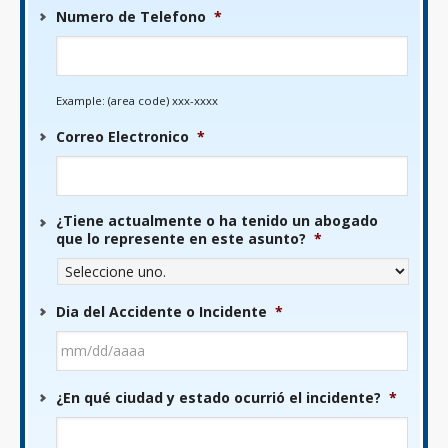
Numero de Telefono
*
Example: (area code) xxx-xxxx
Correo Electronico
*
¿Tiene actualmente o ha tenido un abogado
que lo represente en este asunto?
*
Dia del Accidente o Incidente
*
MM
¿En qué ciudad y estado ocurrió el incidente?
*
barra
DD
barra