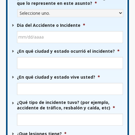
que lo represente en este asunto?
*
Dia del Accidente o Incidente
*
MM
¿En qué ciudad y estado ocurrió el incidente?
*
barra
DD
barra
AAAA
¿En qué ciudad y estado vive usted?
*
¿Qué tipo de incidente tuvo? (por ejemplo,
accidente de tráfico, resbalón y caída, etc)
*
¿Que lesiones tiene?
*