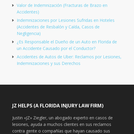
Valor de Indemnización (Fracturas de Brazo en
Accidentes)
Indemnizaciones por Lesiones Sufridas en Hoteles
(Accidentes de Resbalón y Caída, Casos de
Negligencia)
¿Es Responsable el Dueño de un Auto en Florida de
un Accidente Causado por el Conductor?
Accidentes de Autos de Uber: Reclamos por Lesiones,
Indemnizaciones y sus Derechos
JZ HELPS (A FLORIDA INJURY LAW FIRM)
Justin «JZ» Ziegler, un abogado experto en casos de
lesiones, ayuda a muchos clientes en sus reclamos
contra gente o compañías que hayan causado sus