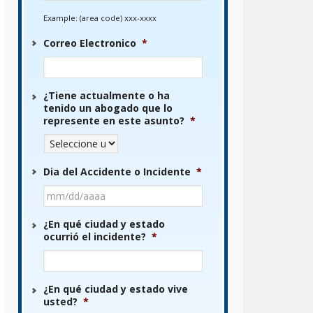
Example: (area code) xxx-xxxx
Correo Electronico
*
¿Tiene actualmente o ha
tenido un abogado que lo
represente en este asunto?
*
Dia del Accidente o Incidente
*
MM
barra
DD
¿En qué ciudad y estado
ocurrió el incidente?
*
barra
AAAA
¿En qué ciudad y estado vive
usted?
*