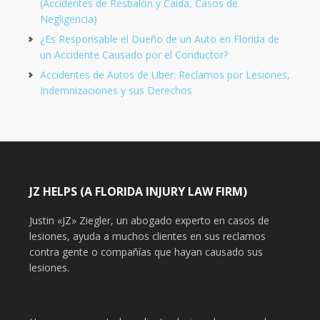
(Accidentes de Resbalón y Caída, Casos de
Negligencia)
¿Es Responsable el Dueño de un Auto en Florida de
un Accidente Causado por el Conductor?
Accidentes de Autos de Uber: Reclamos por Lesiones,
Indemnizaciones y sus Derechos
JZ HELPS (A FLORIDA INJURY LAW FIRM)
Justin «JZ» Ziegler, un abogado experto en casos de
lesiones, ayuda a muchos clientes en sus reclamos
contra gente o compañías que hayan causado sus
lesiones.