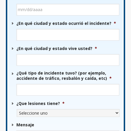
MM
¿En qué ciudad y estado ocurrió el incidente?
*
barra
DD
barra
AAAA
¿En qué ciudad y estado vive usted?
*
¿Qué tipo de incidente tuvo? (por ejemplo,
accidente de tráfico, resbalón y caída, etc)
*
¿Que lesiones tiene?
*
Mensaje