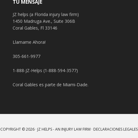
TU MENSAJE
JZ helps (a Florida injury law firm)
1450 Madruga Ave., Suite 306B
Coral Gables, Fl 33146
Llamame Ahora!
305-661-9977
1-888-JZ-Helps (1-888-594-3577)
Coral Gables es parte de Miami-Dade.
COPYRIGHT © 2026 · JZ HELPS - AN INJURY LAW FIRM ·
DECLARACIONES LEGALES