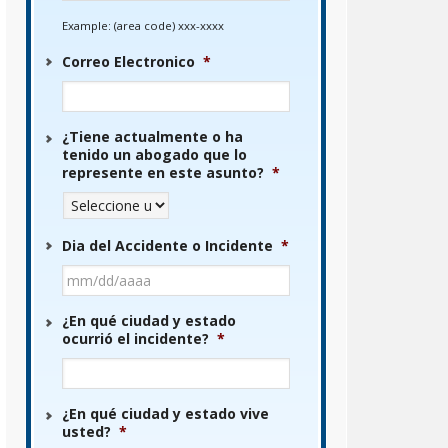
Example: (area code) xxx-xxxx
Correo Electronico
*
¿Tiene actualmente o ha
tenido un abogado que lo
represente en este asunto?
*
Dia del Accidente o Incidente
*
MM
barra
DD
¿En qué ciudad y estado
ocurrió el incidente?
*
barra
AAAA
¿En qué ciudad y estado vive
usted?
*