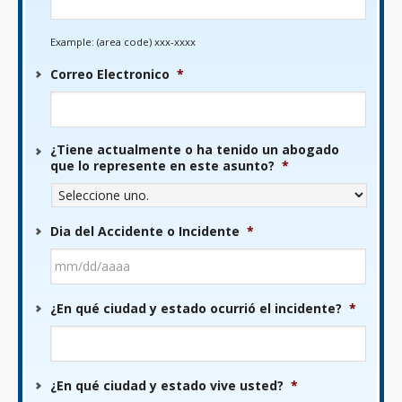
Example: (area code) xxx-xxxx
Correo Electronico
*
¿Tiene actualmente o ha tenido un abogado
que lo represente en este asunto?
*
Dia del Accidente o Incidente
*
MM
¿En qué ciudad y estado ocurrió el incidente?
*
barra
DD
barra
AAAA
¿En qué ciudad y estado vive usted?
*