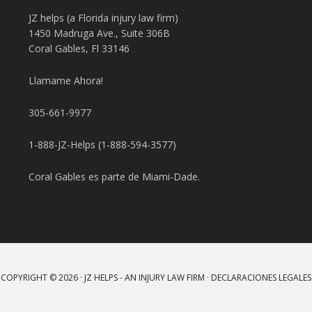
JZ helps (a Florida injury law firm)
1450 Madruga Ave., Suite 306B
Coral Gables, Fl 33146
Llamame Ahora!
305-661-9977
1-888-JZ-Helps (1-888-594-3577)
Coral Gables es parte de Miami-Dade.
COPYRIGHT © 2026 · JZ HELPS - AN INJURY LAW FIRM ·
DECLARACIONES LEGALES